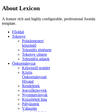
About Lexicon
A feature rich and highly configurable, professional Joomla
template.
Főoldal
Tekenye
Polgármesteri
köszöntő
Település története
Tekenye címere
Települési adatok
Önkormányzat
Képviselő testület
Közös
Önkormányzati
Hivatal
Rendeletek
Jegyzőkönyvek
Nyomtatványok
Közzétételi lista
Pályázatok
Választás