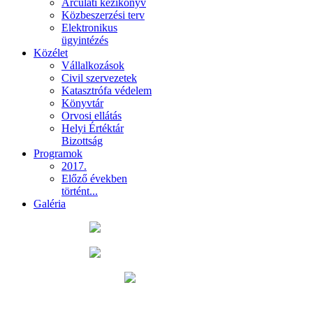
Arculati kézikönyv
Közbeszerzési terv
Elektronikus
ügyintézés
Közélet
Vállalkozások
Civil szervezetek
Katasztrófa védelem
Könyvtár
Orvosi ellátás
Helyi Értéktár
Bizottság
Programok
2017.
Előző években
történt...
Galéria