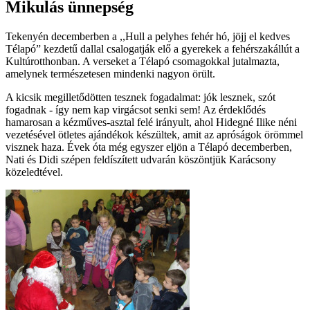
Mikulás ünnepség
Tekenyén decemberben a ,,Hull a pelyhes fehér hó, jöjj el kedves
Télapó” kezdetű dallal csalogatják elő a gyerekek a fehérszakállút a
Kultúrotthonban. A verseket a Télapó csomagokkal jutalmazta,
amelynek természetesen mindenki nagyon örült.
A kicsik megilletődötten tesznek fogadalmat: jók lesznek, szót
fogadnak - így nem kap virgácsot senki sem! Az érdeklődés
hamarosan a kézműves-asztal felé irányult, ahol Hidegné Ilike néni
vezetésével ötletes ajándékok készültek, amit az apróságok örömmel
visznek haza. Évek óta még egyszer eljön a Télapó decemberben,
Nati és Didi szépen feldíszített udvarán köszöntjük Karácsony
közeledtével.