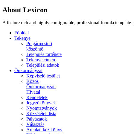
About Lexicon
A feature rich and highly configurable, professional Joomla template.
Főoldal
Tekenye
Polgármesteri
köszöntő
Település története
Tekenye címere
Települési adatok
Önkormányzat
Képviselő testület
Közös
Önkormányzati
Hivatal
Rendeletek
Jegyzőkönyvek
Nyomtatványok
Közzétételi lista
Pályázatok
Választás
Arculati kézikönyv