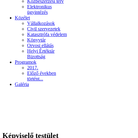
Közbeszerzési terv
Elektronikus
ügyintézés
Közélet
Vállalkozások
Civil szervezetek
Katasztrófa védelem
Könyvtár
Orvosi ellátás
Helyi Értéktár
Bizottság
Programok
2017.
Előző években
történt...
Galéria
Képviselő testület