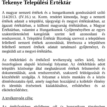
Tekenye Települési Értéktár
A magyar nemzeti értékek és a hungarikumok gondozásáról szóló
114/2013. (IV.16.) sz. Korm. rendelet kimondja, hogy a nemzeti
értékek adatait a települési, tájegységi és megyei értéktárakban, az
ágazati értéktárban, a külhoni magyarság értéktárában, a Magyar
Értéktárban, valamint a Hungarikumok Gyűjteményében az egyes
szakterületenkénti kategóriák szerint kell azonosítani és
rendszerezni. A Települési Értéktár Bizottság szervezi a településen
fellelhető nemzeti értékek azonosítását, létrehozza a településen
fellelhető nemzeti értékek adatait tartalmazó gyűjteményt, és
megküldi azt a megyei értéktárba.
Az értékfeltáró és értékőrző tevékenység széles körű, helyi
összefogáson alapuló közösségi folyamat. Az értékfeltárás adott
település közössége által meghatározott értékek felismerését és
dokumentálását, azok rendszerezését, szakszerű feldolgozását és
közzétételét szolgálja. A folyamat a közös munkára és a közös
döntéshozatalra épül, amely nagyban hozzájárul a kollektív élmény
és identitás érzéseinek kialakításához, erősítéséhez és az
elköteleződéshez.
A tevékenység célja:
Az értékőrzésben elsődleges cél (a hungarikum törvényben