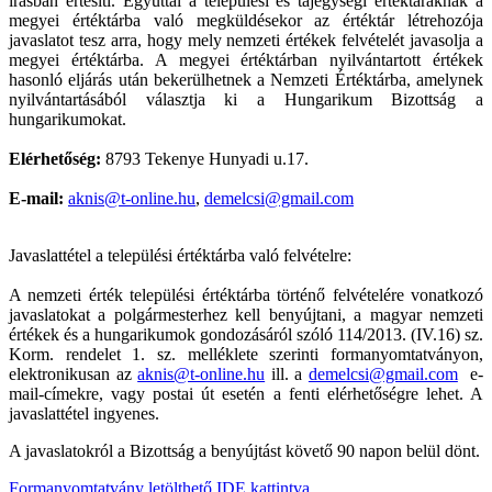
írásban értesíti. Egyúttal a települési és tájegységi értéktáraknak a
megyei értéktárba való megküldésekor az értéktár létrehozója
javaslatot tesz arra, hogy mely nemzeti értékek felvételét javasolja a
megyei értéktárba. A megyei értéktárban nyilvántartott értékek
hasonló eljárás után bekerülhetnek a Nemzeti Értéktárba, amelynek
nyilvántartásából választja ki a Hungarikum Bizottság a
hungarikumokat.
Elérhetőség:
8793 Tekenye Hunyadi u.17.
E-mail:
aknis@t-online.hu
,
demelcsi@gmail.com
Javaslattétel a települési értéktárba való felvételre:
A nemzeti érték települési értéktárba történő felvételére vonatkozó
javaslatokat a polgármesterhez kell benyújtani, a magyar nemzeti
értékek és a hungarikumok gondozásáról szóló 114/2013. (IV.16) sz.
Korm. rendelet 1. sz. melléklete szerinti formanyomtatványon,
elektronikusan az
aknis@t-online.hu
ill. a
demelcsi@gmail.com
e-
mail-címekre, vagy postai út esetén a fenti elérhetőségre lehet. A
javaslattétel ingyenes.
A javaslatokról a Bizottság a benyújtást követő 90 napon belül dönt.
Formanyomtatvány letölthető IDE kattintva.