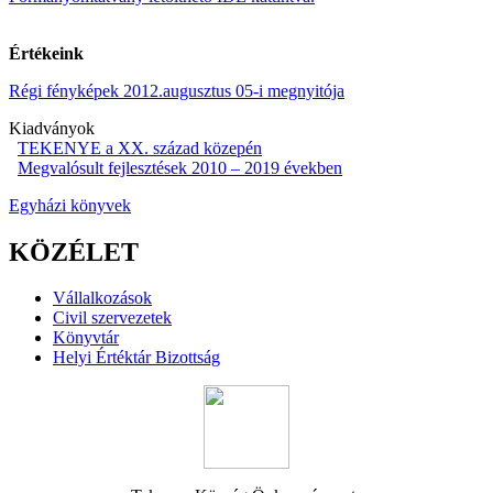
Értékeink
Régi fényképek 2012.augusztus 05-i megnyitója
Kiadványok
TEKENYE a XX. század közepén
Megvalósult fejlesztések 2010 – 2019 években
Egyházi könyvek
KÖZÉLET
Vállalkozások
Civil szervezetek
Könyvtár
Helyi Értéktár Bizottság