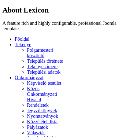
About Lexicon
A feature rich and highly configurable, professional Joomla
template.
Főoldal
Tekenye
Polgármesteri
köszöntő
Település története
Tekenye címere
Települési adatok
Önkormányzat
Képviselő testület
Közös
Önkormányzati
Hivatal
Rendeletek
Jegyzőkönyvek
Nyomtatványok
Közzétételi lista
Pályázatok
Választás