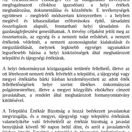
megfogalmazott célokhoz igazodóan) a helyi értékek
meghatározása, dokumentálása és közzététele. E tevékenységek
együttesen – megfelelő módszertani környezetben – a helyben
meglévő és kihasználatlan erőforrásokra építő, társadalmi
összefogáson alapuló, fenntartható helyi társadalmi- és
gazdaságfejlesztést generálhatnak. A törvény céljaként jelöli meg az
összetartozás, az egység és a nemzeti tudat erősítését, a nemzeti
értékeink védelmét, a nemzeti azonosságtudat kialakulását és
megszilárdítását, melynek legkisebb egységei ugyanakkor
legszélesebb bázisa a helyi kisközösségek által meghatározott
települési és tájegységi értéktárak.
A helyi önkormányzat közigazgatási területén fellelhető, illetve az
ott létrehozott nemzeti érték felvételét a települési, a tájegységi vagy
megyei értéktárba bárki írásban kezdeményezheti az adott érték
fellelhetőségének helye szerint illetékes önkormányzat
polgármesteréhez, illetve a megyei közgyűlés elnökéhez címzett
javaslatában, a rendelet által meghatározott formanyomtatvány
kitöltésével.
A Települési Értéktár Bizottság a hozzá beérkezett javaslatokat
megvizsgálja, és a megyei, tájegységi vagy települési értéktárak
valamelyikébe való felvételéről az értéktár bizottság a javaslat
benyújtását követő 90 napon belül dönt, és arról a javaslattevőt