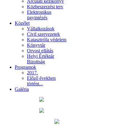
Arculati kézikönyv
Közbeszerzési terv
Elektronikus
ügyintézés
Közélet
Vállalkozások
Civil szervezetek
Katasztrófa védelem
Könyvtár
Orvosi ellátás
Helyi Értéktár
Bizottság
Programok
2017.
Előző években
történt...
Galéria