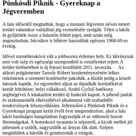
Pünkösdi Piknik - Gyereknap a
Jégveremben
A falu időseitől megtudtuk, hogy a mostani Jégverem néven ismert
terület valamikor valójában jég vermelésére szolgált. Télen a lakók
itt gyűjtötték össze a halastón feltört jeget, amit aztán még
augusztusban, búcsúkor is hűtésre használtak egészen 1968-69-es
évekig.
Idővel szemétlerakóvá vált a jobbsorsra érdemes hely. Ez látványnak
sem volt szép és egészségi szempontból is veszélyeket rejtett. A
terület történetében is új fejezet kezdődött 2011. tavaszán. Az
akkori polgármester Tarsoly Róbert kezdeményezésére lelkes
önkéntesek a szemetet konténerbe pakolták, a tűzifát pedig a közeli
lakosok kapták. Az egyenetlen aljzat az útpadkák hordalékával
került feltöltésre, helyi vállalkozó, Szabó Győző hatékony
segítségével.A kitakarított terület új funkciót kapott. A pihenő padok
és szalonnasütők elkészültével alkalmassá vált szabadidős
rendezvények lebonyolítására. Jellemzően a Pünkösdi Piknik és a
Gyereknapi program kerül évről évre megrendezésre, ahol a falu
lakói barátságos hangulatban fogyasztják el az otthonról hozott
finomságokat. A homokozó nyaranta is népszerű, a kicsik mellett jól
pihennek a szülők, nagyszülők az árnyas fák alatt. Szépen
megüdültek a hársfák és gondozottak a virágok.