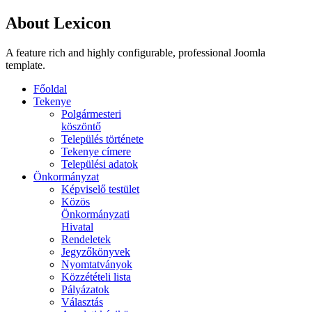
About Lexicon
A feature rich and highly configurable, professional Joomla
template.
Főoldal
Tekenye
Polgármesteri
köszöntő
Település története
Tekenye címere
Települési adatok
Önkormányzat
Képviselő testület
Közös
Önkormányzati
Hivatal
Rendeletek
Jegyzőkönyvek
Nyomtatványok
Közzétételi lista
Pályázatok
Választás