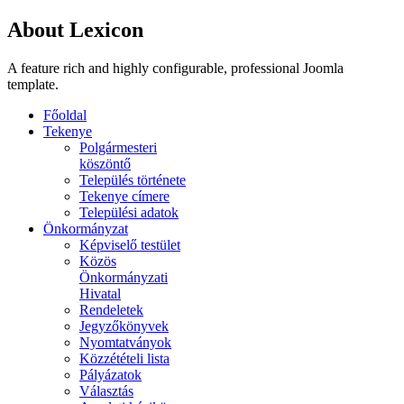
About Lexicon
A feature rich and highly configurable, professional Joomla
template.
Főoldal
Tekenye
Polgármesteri
köszöntő
Település története
Tekenye címere
Települési adatok
Önkormányzat
Képviselő testület
Közös
Önkormányzati
Hivatal
Rendeletek
Jegyzőkönyvek
Nyomtatványok
Közzétételi lista
Pályázatok
Választás