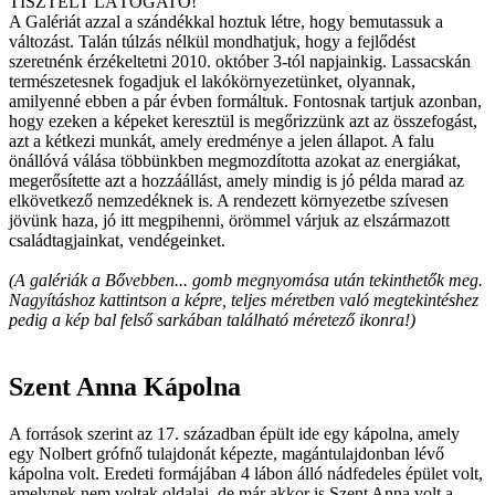
TISZTELT LÁTOGATÓ!
A Galériát azzal a szándékkal hoztuk létre, hogy bemutassuk a
változást. Talán túlzás nélkül mondhatjuk, hogy a fejlődést
szeretnénk érzékeltetni 2010. október 3-tól napjainkig. Lassacskán
természetesnek fogadjuk el lakókörnyezetünket, olyannak,
amilyenné ebben a pár évben formáltuk. Fontosnak tartjuk azonban,
hogy ezeken a képeket keresztül is megőrizzünk azt az összefogást,
azt a kétkezi munkát, amely eredménye a jelen állapot. A falu
önállóvá válása többünkben megmozdította azokat az energiákat,
megerősítette azt a hozzáállást, amely mindig is jó példa marad az
elkövetkező nemzedéknek is. A rendezett környezetbe szívesen
jövünk haza, jó itt megpihenni, örömmel várjuk az elszármazott
családtagjainkat, vendégeinket.
(A galériák a Bővebben... gomb megnyomása után tekinthetők meg.
Nagyításhoz kattintson a képre, teljes méretben való megtekintéshez
pedig a kép bal felső sarkában található méretező ikonra!)
Szent Anna Kápolna
A források szerint az 17. században épült ide egy kápolna, amely
egy Nolbert grófnő tulajdonát képezte, magántulajdonban lévő
kápolna volt. Eredeti formájában 4 lábon álló nádfedeles épület volt,
amelynek nem voltak oldalai, de már akkor is Szent Anna volt a