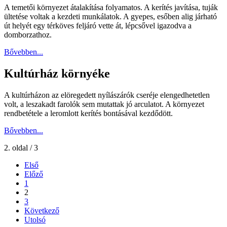
A temetői környezet átalakítása folyamatos. A kerítés javítása, tuják
ültetése voltak a kezdeti munkálatok. A gyepes, esőben alig járható
út helyét egy térköves feljáró vette át, lépcsővel igazodva a
domborzathoz.
Bővebben...
Kultúrház környéke
A kultúrházon az elöregedett nyílászárók cseréje elengedhetetlen
volt, a leszakadt farolók sem mutattak jó arculatot. A környezet
rendbetétele a leromlott kerítés bontásával kezdődött.
Bővebben...
2. oldal / 3
Első
Előző
1
2
3
Következő
Utolsó