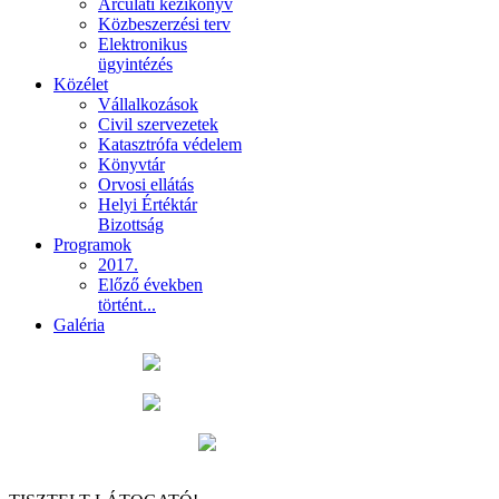
Arculati kézikönyv
Közbeszerzési terv
Elektronikus
ügyintézés
Közélet
Vállalkozások
Civil szervezetek
Katasztrófa védelem
Könyvtár
Orvosi ellátás
Helyi Értéktár
Bizottság
Programok
2017.
Előző években
történt...
Galéria