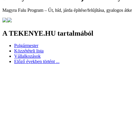
Magyra Falu Program – Út, híd, járda építése/felújítása, gyalogos átk
A TEKENYE.HU tartalmából
Polgármester
Közzétételi lista
Vállalkozások
Előző években történt ...