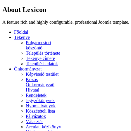
About Lexicon
A feature rich and highly configurable, professional Joomla template.
Főoldal
Tekenye
Polgármesteri
köszöntő
Település története
Tekenye címere
Települési adatok
Önkormányzat
Képviselő testület
Közös
Önkormányzati
Hivatal
Rendeletek
Jegyzőkönyvek
Nyomtatványok
Közzétételi lista
Pályázatok
Választás
Arculati kézikönyv