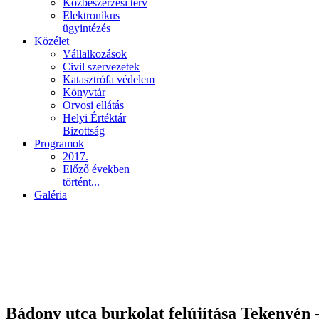
Közbeszerzési terv
Elektronikus
ügyintézés
Közélet
Vállalkozások
Civil szervezetek
Katasztrófa védelem
Könyvtár
Orvosi ellátás
Helyi Értéktár
Bizottság
Programok
2017.
Előző években
történt...
Galéria
Bádony utca burkolat felújítása Tekenyén